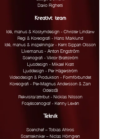
Dario Righetti
Kreativt
team
Idé, manus & Kostymdesign - Christer Lindarw
Regi & Koreografi - Hans Marklund
Idé, manus & inspelningar - Kent Sippan Olsson
Livemanus - Anton Engström
Scenografi - Viktor Brattström
Ljusdesign - Mikael Kratt
Ljuddesign - Per Hägerström
Videodesign & Produktion - Formförbundet
Koreografi - Per-Magnus Andersson & Zain
Odelstål
Rekvisita/attribut - Nicklas Nilsson
Foajéscenograf - Kenny Lexén
Teknik
Scenchef – Tobias Ahlros
Scentekniker – Niclas Hörngren