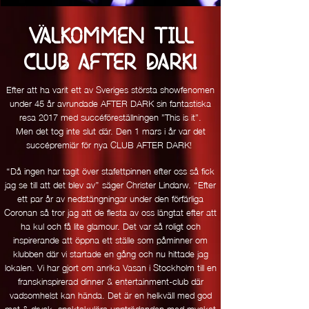
..
VALKOMMEN TILL
!
CLUB AFTER DARK
Efter att ha varit ett av Sveriges största showfenomen
under 45 år avrundade AFTER DARK sin fantastiska
resa 2017 med succéföreställningen ”This is it”.
Men det tog inte slut där. Den 1 mars i år var det
succépremiär för nya CLUB AFTER DARK!
‘‘Då ingen har tagit över stafettpinnen efter oss så fick
jag se till att det blev av’’ säger Christer Lindarw. ‘‘Efter
ett par år av nedstängningar under den förfärliga
Coronan så tror jag att de flesta av oss längtat efter att
ha kul och få lite glamour. Det var så roligt och
inspirerande att öppna ett ställe som påminner om
klubben där vi startade en gång och nu hittade jag
lokalen. Vi har gjort om anrika Vasan i Stockholm till en
franskinspirerad dinner & entertainment-club där
vadsomhelst kan hända. Det är en helkväll med god
mat & dryck, spektakulära uppträdanden med mycket