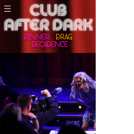
CLUB
AFTER DARK
DINNER
DRAG
DECADENCE