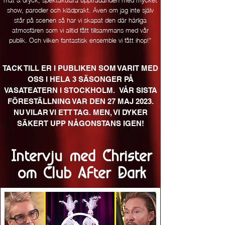
show, parodier och klädprakt. Även om jag inte själv
står på scenen så har vi skapat den där härliga
atmosfären som vi alltid fått tillsammans med vår
publik. Och vilken fantastisk ensemble vi fått ihop!’’
TACK TILL ER I PUBLIKEN SOM VARIT MED
OSS I HELA 3 SÄSONGER PÅ
VASATEATERN I STOCKHOLM. VÅR SISTA
FÖRESTÄLLNING VAR DEN 27 MAJ 2023.
NU VILAR VI ETT TAG. MEN, VI DYKER
SÄKERT UPP NÅGONSTANS IGEN!
Intervju med Christer
om Club After Dark